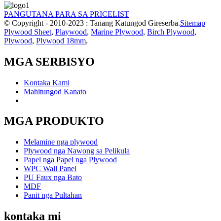
PANGUTANA PARA SA PRICELIST
© Copyright - 2010-2023 : Tanang Katungod Gireserba.
Sitemap
Plywood Sheet
,
Playwood
,
Marine Plywood
,
Birch Plywood
,
Plywood
,
Plywood 18mm
,
MGA SERBISYO
Kontaka Kami
Mahitungod Kanato
MGA PRODUKTO
Melamine nga plywood
Plywood nga Nawong sa Pelikula
Papel nga Papel nga Plywood
WPC Wall Panel
PU Faux nga Bato
MDF
Panit nga Pultahan
kontaka mi