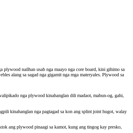
ga plywood nailhan usab nga maayo nga core board, kini gihimo sa
ebles alang sa sagad nga gigamit nga mga materyales. Plywood sa
kwalipikado nga plywood kinahanglan dili madaot, mabun-og, gahi,
gpili kinahanglan nga pagtagad sa kon ang splint joint hugot, walay
tok ang plywood pinaagi sa kamot, kung ang tingog kay presko,