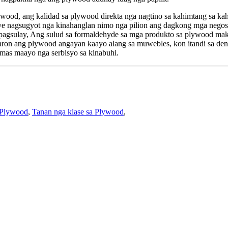
wood, ang kalidad sa plywood direkta nga nagtino sa kahimtang sa kah
ye nagsugyot nga kinahanglan nimo nga pilion ang dagkong mga negos
agsulay, Ang sulud sa formaldehyde sa mga produkto sa plywood makita
ron ang plywood angayan kaayo alang sa muwebles, kon itandi sa dens
 mas maayo nga serbisyo sa kinabuhi.
 Plywood
,
Tanan nga klase sa Plywood
,