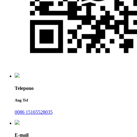
Telepono
Ang Tel
0086 15165528035
E-mail