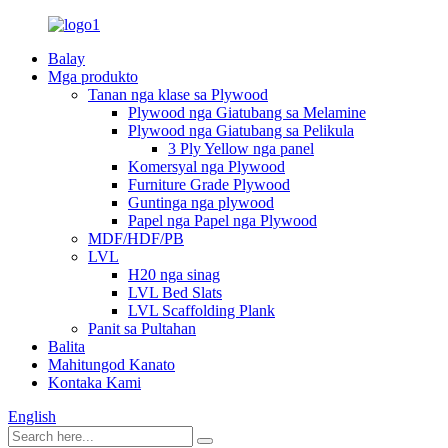
Balay
Mga produkto
Tanan nga klase sa Plywood
Plywood nga Giatubang sa Melamine
Plywood nga Giatubang sa Pelikula
3 Ply Yellow nga panel
Komersyal nga Plywood
Furniture Grade Plywood
Guntinga nga plywood
Papel nga Papel nga Plywood
MDF/HDF/PB
LVL
H20 nga sinag
LVL Bed Slats
LVL Scaffolding Plank
Panit sa Pultahan
Balita
Mahitungod Kanato
Kontaka Kami
English