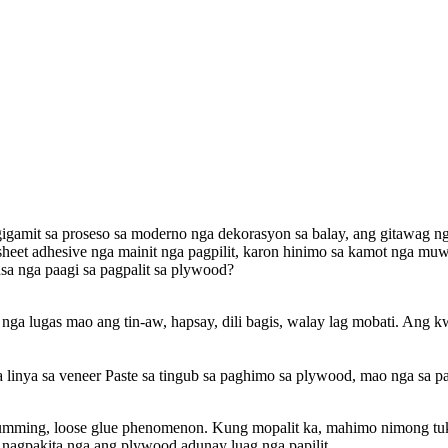
igamit sa proseso sa moderno nga dekorasyon sa balay, ang gitawag n
eet adhesive nga mainit nga pagpilit, karon hinimo sa kamot nga muw
nsa nga paagi sa pagpalit sa plywood?
 nga lugas mao ang tin-aw, hapsay, dili bagis, walay lag mobati. Ang 
 linya sa veneer Paste sa tingub sa paghimo sa plywood, mao nga sa pa
umming, loose glue phenomenon. Kung mopalit ka, mahimo nimong tuk
 nagpakita nga ang plywood adunay luag nga papilit.