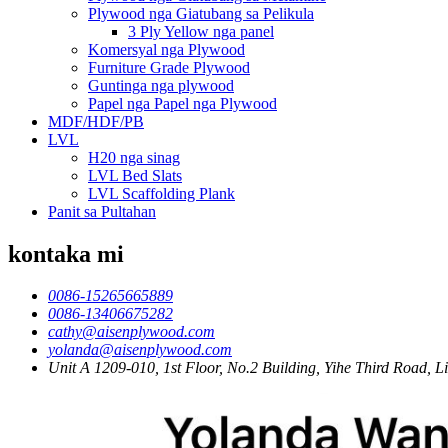
Plywood nga Giatubang sa Pelikula
3 Ply Yellow nga panel
Komersyal nga Plywood
Furniture Grade Plywood
Guntinga nga plywood
Papel nga Papel nga Plywood
MDF/HDF/PB
LVL
H20 nga sinag
LVL Bed Slats
LVL Scaffolding Plank
Panit sa Pultahan
kontaka mi
0086-15265665889
0086-13406675282
cathy@aisenplywood.com
yolanda@aisenplywood.com
Unit A 1209-010, 1st Floor, No.2 Building, Yihe Third Road,