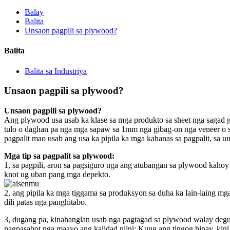
Balay
Balita
Unsaon pagpili sa plywood?
Balita
Balita sa Industriya
Unsaon pagpili sa plywood?
Unsaon pagpili sa plywood?
Ang plywood usa usab ka klase sa mga produkto sa sheet nga sagad g
tulo o daghan pa nga mga sapaw sa 1mm nga gibag-on nga veneer o sh
pagpalit mao usab ang usa ka pipila ka mga kahanas sa pagpalit, sa u
Mga tip sa pagpalit sa plywood:
1, sa pagpili, aron sa pagsiguro nga ang atubangan sa plywood kahoy
knot ug uban pang mga depekto.
2, ang pipila ka mga tiggama sa produksyon sa duha ka lain-laing mga
dili patas nga panghitabo.
3, dugang pa, kinahanglan usab nga pagtagad sa plywood walay deg
nagpasabot nga maayo ang kalidad niini; Kung ang tingog hinay, kini