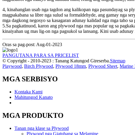
4, kinahanglan usab nga tagdon ang kalikopan nga pasundayag sa ply
magpakabana sa libre nga sulud sa formaldehyde, ang gamay nga ser
mga dagkong negosyo sa kasagaran adunay kalidad nga mga taho sa p
5.Sa pagkatinuod, karon ang plywood nga mas popular ug sa pagkaka
kinaiyahan ug mas lig-on nga pagsukol sa lansang. Kini usab adunay
Oras sa pag-post: Aug-01-2023
PANGUTANA PARA SA PRICELIST
© Copyright - 2010-2023 : Tanang Katungod Gireserba.
Sitemap
Playwood
,
Birch Plywood
,
Plywood 18mm
,
Plywood Sheet
,
Marine
MGA SERBISYO
Kontaka Kami
Mahitungod Kanato
MGA PRODUKTO
Tanan nga klase sa Plywood
Plywood nga Giatubang sa Melamine