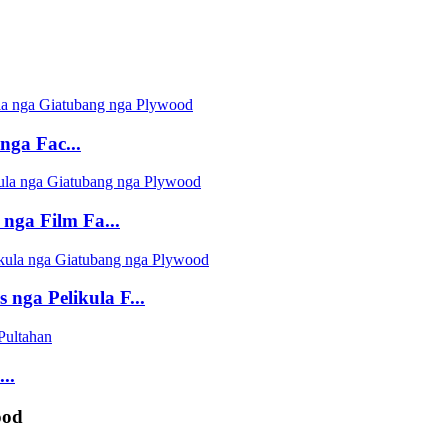
nga Fac...
nga Film Fa...
 nga Pelikula F...
..
ood