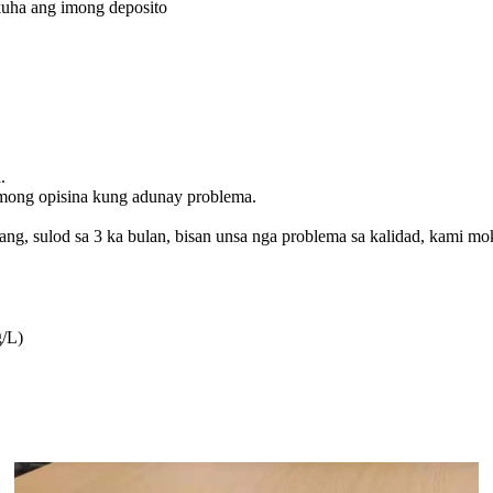
uha ang imong deposito
.
among opisina kung adunay problema.
g, sulod sa 3 ka bulan, bisan unsa nga problema sa kalidad, kami mo
g/L)