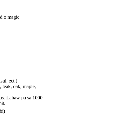
ed o magic
sul, ect.)
 teak, oak, maple,
gas. Labaw pa sa 1000
it.
bi)