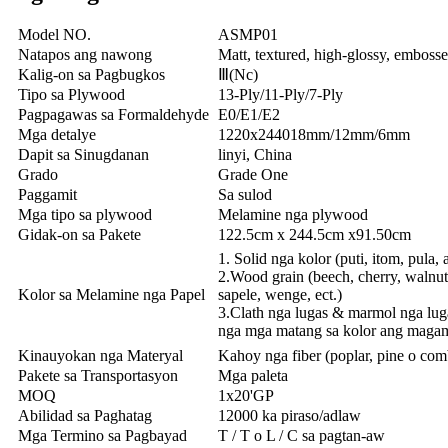
Model NO.
ASMP01
Natapos ang nawong
Matt, textured, high-glossy, emboss
Kalig-on sa Pagbugkos
Ⅲ(Nc)
Tipo sa Plywood
13-Ply/11-Ply/7-Ply
Pagpagawas sa Formaldehyde
E0/E1/E2
Mga detalye
1220x244018mm/12mm/6mm
Dapit sa Sinugdanan
linyi, China
Grado
Grade One
Paggamit
Sa sulod
Mga tipo sa plywood
Melamine nga plywood
Gidak-on sa Pakete
122.5cm x 244.5cm x91.50cm
1. Solid nga kolor (puti, itom, pula, a
2.Wood grain (beech, cherry, walnut,
Kolor sa Melamine nga Papel
sapele, wenge, ect.)
3.Clath nga lugas & marmol nga lu
nga mga matang sa kolor ang magam
Kinauyokan nga Materyal
Kahoy nga fiber (poplar, pine o com
Pakete sa Transportasyon
Mga paleta
MOQ
1x20'GP
Abilidad sa Paghatag
12000 ka piraso/adlaw
Mga Termino sa Pagbayad
T / T o L / C sa pagtan-aw