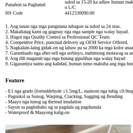
sulod sa 15-20 ka adlaw human mak
Panahon sa Paghatud
o L/C
HS Code
4412330090.00
1. Ang tanan nga mga pangutana tubagon sa sulod sa 24 oras.
2. Makahatag kami og gagmay nga mga sample nga walay bayad.
3. Hugot nga Quality Control sa Professional QC Team.
4. Competitive Price, punctual delivery ug OEM Service Offered.
5. Nagkalain-laing gidak-on ug labaw pa sa 2000 ka mga kolor anaa
7. Garantisado nga after-sell nga serbisyo, mahimong motawag sa 
8. Ang dili magamit nga mga butang gipulihan nga walay bayad
9. Gigarantiya namo ang kalidad, human nimo makuha ang mga butan
Feature
- E1 nga grado (formaldehyde ≤1.5mg/L, mainom nga tubig ≤0.9m
- Pagsukol sa Sunog, Warping, Cracking, Sagging ug Bending
- Maayo nga tunog ug thermal insulation
- Sayon sa pagtrabaho ug sa pagdala ug pagdumala
- Waterproof & Maayong kalig-on