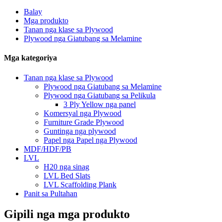
Balay
Mga produkto
Tanan nga klase sa Plywood
Plywood nga Giatubang sa Melamine
Mga kategoriya
Tanan nga klase sa Plywood
Plywood nga Giatubang sa Melamine
Plywood nga Giatubang sa Pelikula
3 Ply Yellow nga panel
Komersyal nga Plywood
Furniture Grade Plywood
Guntinga nga plywood
Papel nga Papel nga Plywood
MDF/HDF/PB
LVL
H20 nga sinag
LVL Bed Slats
LVL Scaffolding Plank
Panit sa Pultahan
Gipili nga mga produkto