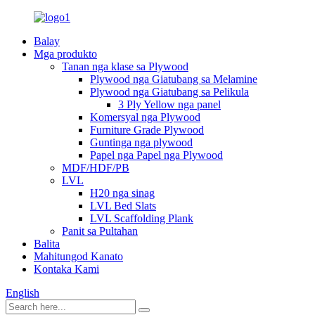
Balay
Mga produkto
Tanan nga klase sa Plywood
Plywood nga Giatubang sa Melamine
Plywood nga Giatubang sa Pelikula
3 Ply Yellow nga panel
Komersyal nga Plywood
Furniture Grade Plywood
Guntinga nga plywood
Papel nga Papel nga Plywood
MDF/HDF/PB
LVL
H20 nga sinag
LVL Bed Slats
LVL Scaffolding Plank
Panit sa Pultahan
Balita
Mahitungod Kanato
Kontaka Kami
English