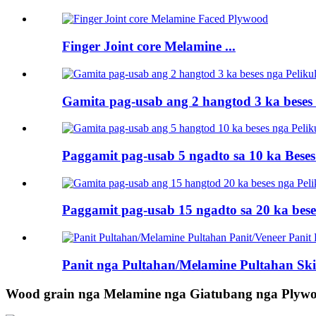
Finger Joint core Melamine ...
Gamita pag-usab ang 2 hangtod 3 ka beses 
Paggamit pag-usab 5 ngadto sa 10 ka Beses 
Paggamit pag-usab 15 ngadto sa 20 ka beses
Panit nga Pultahan/Melamine Pultahan Ski.
Wood grain nga Melamine nga Giatubang nga Plyw